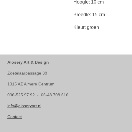
Hoogte: 10 cm
Breedte: 15 cm
Kleur: groen
Alosery Art & Design
Zoetelaarpassage 38
1315 AZ Almere Centrum
036-525 97 92 - 06-48 708 616
info@aloseryart.nl
Contact