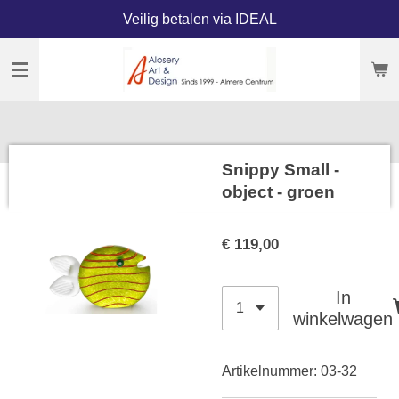
Veilig betalen via IDEAL
Ga
direct
naar
de
hoofdinhoud
Snippy Small -
object - groen
€ 119,00
In
winkelwagen
Artikelnummer:
03-32