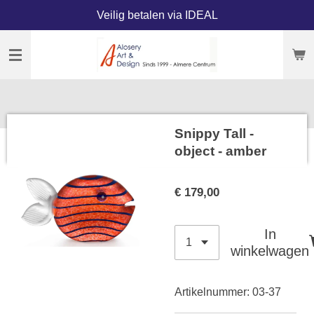
Veilig betalen via IDEAL
Ga
direct
naar
de
hoofdinhoud
Snippy Tall -
object - amber
€ 179,00
In
winkelwagen
Artikelnummer:
03-37