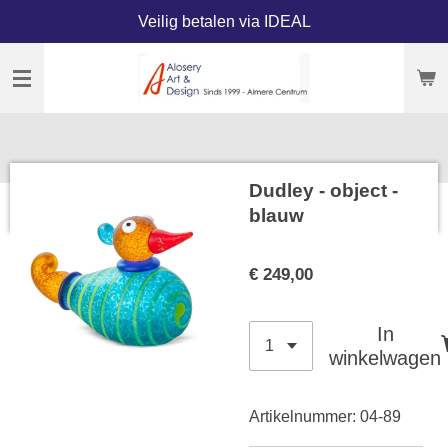
Veilig betalen via IDEAL
Ga
direct
naar
de
hoofdinhoud
Dudley - object -
blauw
€ 249,00
In
winkelwagen
Artikelnummer:
04-89