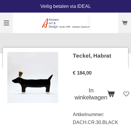
Veilig betalen via IDEAL
Ga
direct
naar
de
hoofdinhoud
Teckel, Habrat
€ 184,00
In
winkelwagen
Artikelnummer:
DACH.CR.30.BLACK