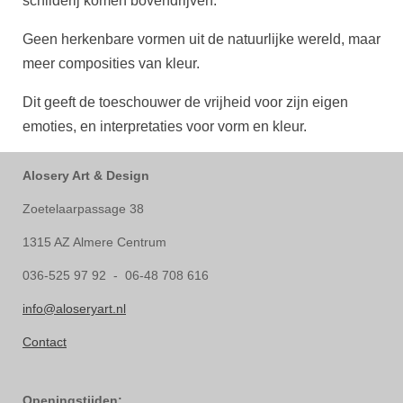
schilderij komen bovendrijven.
Geen herkenbare vormen uit de natuurlijke wereld, maar
meer composities van kleur.
Dit geeft de toeschouwer de vrijheid voor zijn eigen
emoties, en interpretaties voor vorm en kleur.
Alosery Art & Design
Zoetelaarpassage 38
1315 AZ Almere Centrum
036-525 97 92 - 06-48 708 616
info@aloseryart.nl
Contact
Openingstijden: