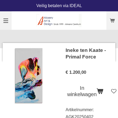
Veilig betalen via IDEAL
Ga
direct
naar
de
hoofdinhoud
Ineke ten Kaate -
Primal Force
€ 1.200,00
In
winkelwagen
Artikelnummer:
AGK20250402