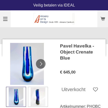
Veilig betalen via IDEAL
Ga
direct
naar
de
hoofdinhoud
Pavel Havelka -
Object Crenate
Blue
€ 645,00
Uitverkocht
Artikelnummer:
PHOBC