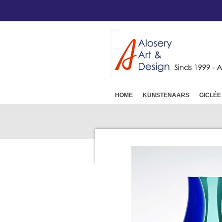
Ga
direct
naar
de
hoofdinhoud
HOME
KUNSTENAARS
GICLÉE