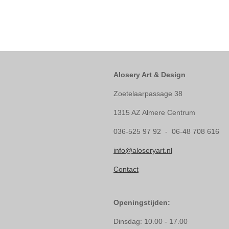
Alosery Art & Design
Zoetelaarpassage 38
1315 AZ Almere Centrum
036-525 97 92 - 06-48 708 616
info@aloseryart.nl
Contact
Openingstijden:
Dinsdag: 10.00 - 17.00