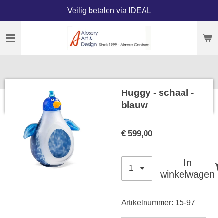
Veilig betalen via IDEAL
Ga
direct
naar
de
hoofdinhoud
Huggy - schaal -
blauw
€ 599,00
In
winkelwagen
Artikelnummer:
15-97