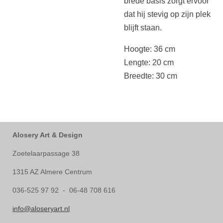
brede basis zorgt ervoor
dat hij stevig op zijn plek
blijft staan.
Hoogte: 36 cm
Lengte: 20 cm
Breedte: 30 cm
Alosery Art & Design
Zoetelaarpassage 38
1315 AZ Almere Centrum
036-525 97 92 - 06-48 708 616
info@aloseryart.nl