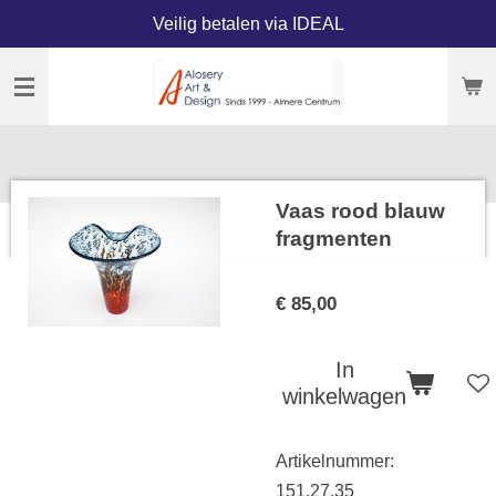
Veilig betalen via IDEAL
Ga
direct
naar
de
hoofdinhoud
Vaas rood blauw
fragmenten
€ 85,00
In
winkelwagen
Artikelnummer:
151.27.35