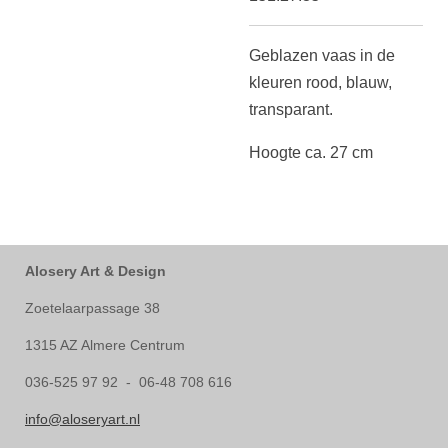
Geblazen vaas in de
kleuren rood, blauw,
transparant.
Hoogte ca. 27 cm
Alosery Art & Design
Zoetelaarpassage 38
1315 AZ Almere Centrum
036-525 97 92 - 06-48 708 616
info@aloseryart.nl