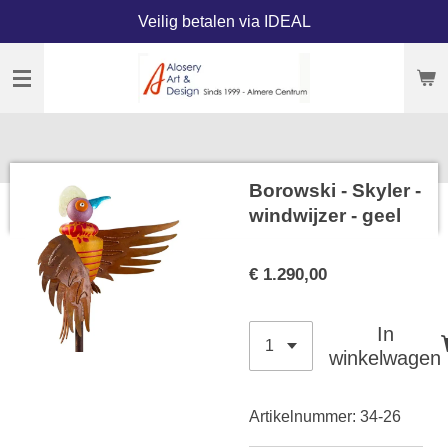
Veilig betalen via IDEAL
Ga
direct
naar
de
hoofdinhoud
Borowski - Skyler -
windwijzer - geel
€ 1.290,00
In
winkelwagen
Artikelnummer:
34-26