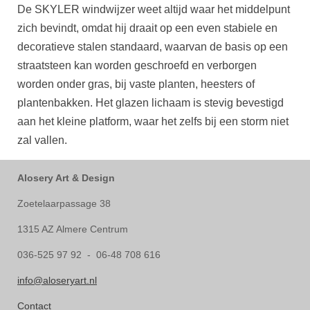
De SKYLER windwijzer weet altijd waar het middelpunt
zich bevindt, omdat hij draait op een even stabiele en
decoratieve stalen standaard, waarvan de basis op een
straatsteen kan worden geschroefd en verborgen
worden onder gras, bij vaste planten, heesters of
plantenbakken. Het glazen lichaam is stevig bevestigd
aan het kleine platform, waar het zelfs bij een storm niet
zal vallen.
Alosery Art & Design
Zoetelaarpassage 38
1315 AZ Almere Centrum
036-525 97 92 - 06-48 708 616
info@aloseryart.nl
Contact