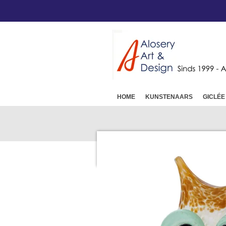
Ga
direct
naar
de
hoofdinhoud
HOME
KUNSTENAARS
GICLÉE