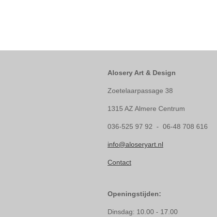
Alosery Art & Design
Zoetelaarpassage 38
1315 AZ Almere Centrum
036-525 97 92 - 06-48 708 616
info@aloseryart.nl
Contact
Openingstijden:
Dinsdag: 10.00 - 17.00