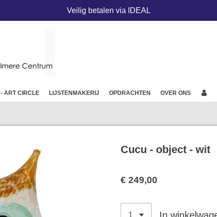
Veilig betalen via IDEAL
 - ART CIRCLE
LIJSTENMAKERIJ
OPDRACHTEN
OVER ONS
Cucu - object - wit
€ 249,00
In winkelwag