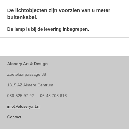
De lichtobjecten zijn voorzien van 6 meter
buitenkabel.
De lamp is bij de levering inbegrepen.
Alosery Art & Design
Zoetelaarpassage 38
1315 AZ Almere Centrum
036-525 97 92 - 06-48 708 616
info@aloseryart.nl
Contact