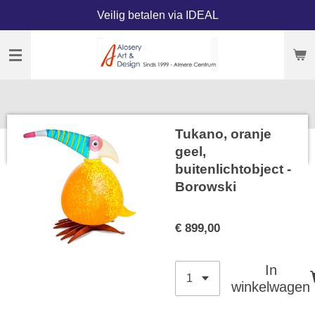
Veilig betalen via IDEAL
Ga
direct
naar
de
hoofdinhoud
Tukano, oranje
geel,
buitenlichtobject -
Borowski
€ 899,00
In
winkelwagen