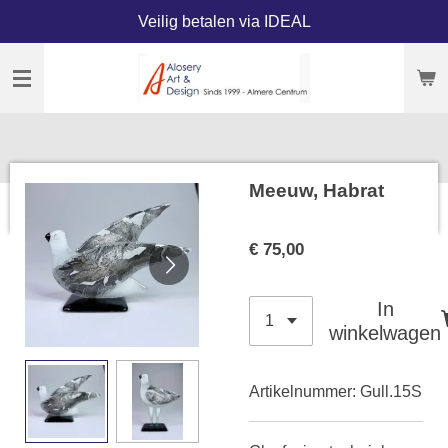
Veilig betalen via IDEAL
Ga
direct
naar
de
hoofdinhoud
Meeuw, Habrat
€ 75,00
In
winkelwagen
Artikelnummer:
Gull.15S