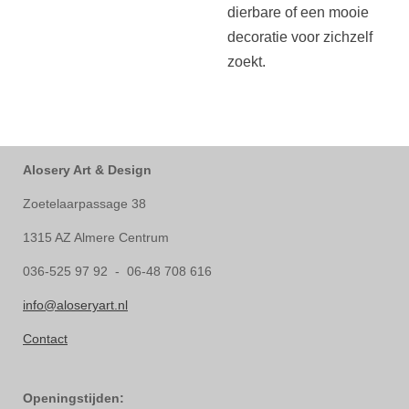
dierbare of een mooie
decoratie voor zichzelf
zoekt.
Alosery Art & Design
Zoetelaarpassage 38
1315 AZ Almere Centrum
036-525 97 92 - 06-48 708 616
info@aloseryart.nl
Contact
Openingstijden: