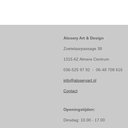
Alosery Art & Design
Zoetelaarpassage 38
1315 AZ Almere Centrum
036-525 97 92 - 06-48 708 616
info@aloseryart.nl
Contact
Openingstijden:
Dinsdag: 10.00 - 17.00