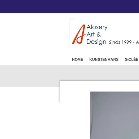
Ga
direct
naar
de
hoofdinhoud
HOME
KUNSTENAARS
GICLÉE