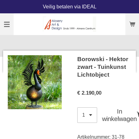
Veilig betalen via IDEAL
Ga
direct
naar
de
hoofdinhoud
Borowski - Hektor
zwart - Tuinkunst
Lichtobject
€ 2.190,00
In
winkelwagen
Artikelnummer:
31-78