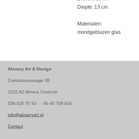
Diepte: 13 cm
Materialen:
mondgeblazen glas
Alosery Art & Design
Zoetelaarpassage 38
1315 AZ Almere Centrum
036-525 97 92 - 06-48 708 616
info@aloseryart.nl
Contact