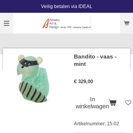
Veilig betalen via IDEAL
Ga
direct
naar
de
hoofdinhoud
Bandito - vaas -
mint
€ 329,00
In
winkelwagen
Artikelnummer:
15-02