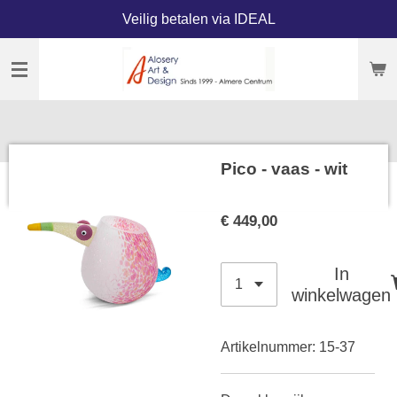
Veilig betalen via IDEAL
Ga
direct
naar
de
hoofdinhoud
Pico - vaas - wit
€ 449,00
In
winkelwagen
Artikelnummer:
15-37