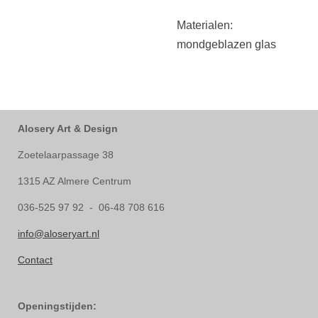
Materialen:
mondgeblazen glas
Alosery Art & Design
Zoetelaarpassage 38
1315 AZ Almere Centrum
036-525 97 92 - 06-48 708 616
info@aloseryart.nl
Contact
Openingstijden: