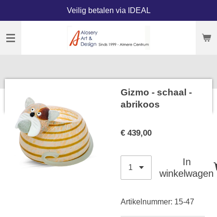
Veilig betalen via IDEAL
Ga
direct
naar
de
hoofdinhoud
Gizmo - schaal -
abrikoos
€ 439,00
In
winkelwagen
Artikelnummer:
15-47