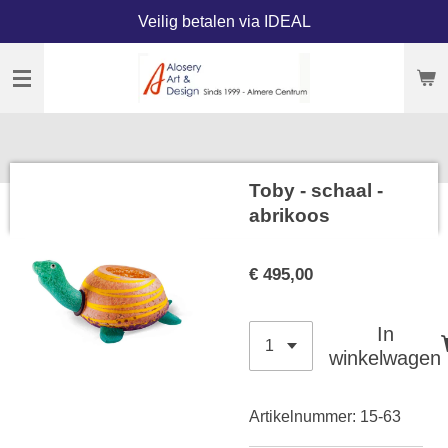
Veilig betalen via IDEAL
Ga
direct
naar
de
hoofdinhoud
Toby - schaal -
abrikoos
€ 495,00
In
winkelwagen
Artikelnummer:
15-63