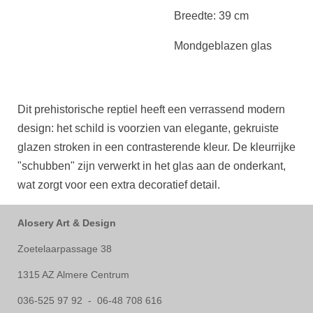
Breedte: 39 cm
Mondgeblazen glas
Dit prehistorische reptiel heeft een verrassend modern
design: het schild is voorzien van elegante, gekruiste
glazen stroken in een contrasterende kleur. De kleurrijke
"schubben" zijn verwerkt in het glas aan de onderkant,
wat zorgt voor een extra decoratief detail.
Alosery Art & Design
Zoetelaarpassage 38
1315 AZ Almere Centrum
036-525 97 92 - 06-48 708 616