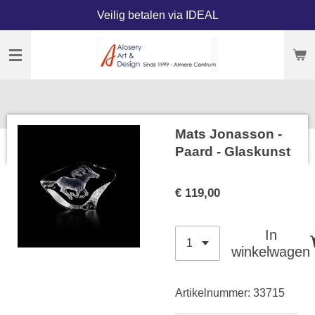
Veilig betalen via IDEAL
Ga
direct
naar
de
hoofdinhoud
Mats Jonasson -
Paard - Glaskunst
€ 119,00
In
winkelwagen
Artikelnummer:
33715