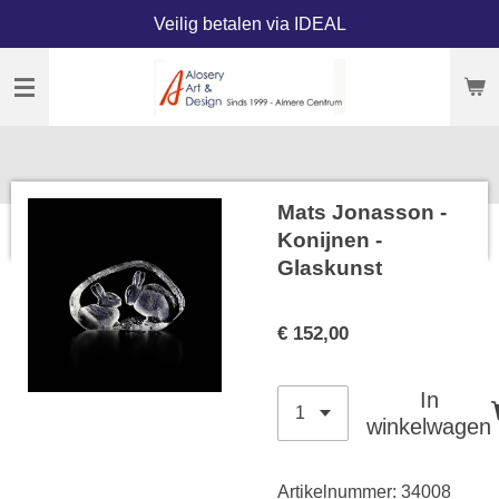
Veilig betalen via IDEAL
Ga
direct
naar
de
hoofdinhoud
Mats Jonasson -
Konijnen -
Glaskunst
€ 152,00
In
winkelwagen
Artikelnummer:
34008