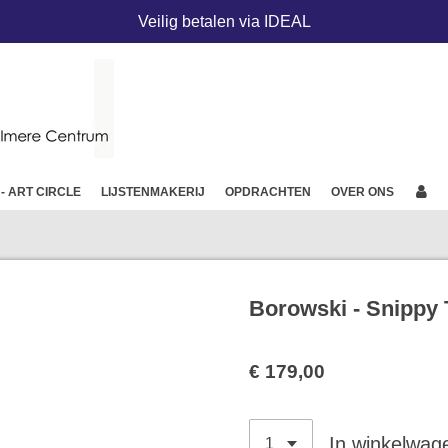
Veilig betalen via IDEAL
 - ART CIRCLE
LIJSTENMAKERIJ
OPDRACHTEN
OVER ONS
Borowski - Snippy T
€ 179,00
In winkelwag