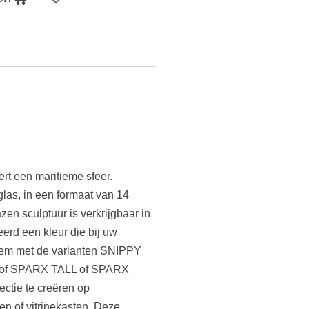
rt een maritieme sfeer.
as, in een formaat van 14
zen sculptuur is verkrijgbaar in
eerd een kleur die bij uw
hem met de varianten SNIPPY
f SPARX TALL of SPARX
ctie te creëren op
en of vitrinekasten. Deze