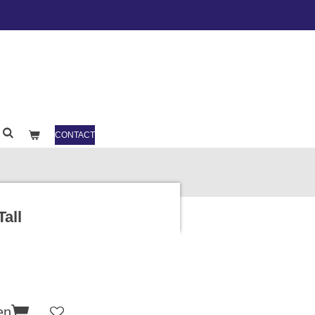
CONTACT
all
en