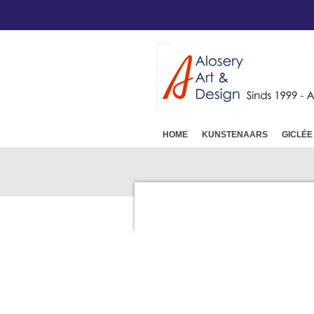
Ga
direct
naar
de
hoofdinhoud
HOME
KUNSTENAARS
GICLÉE