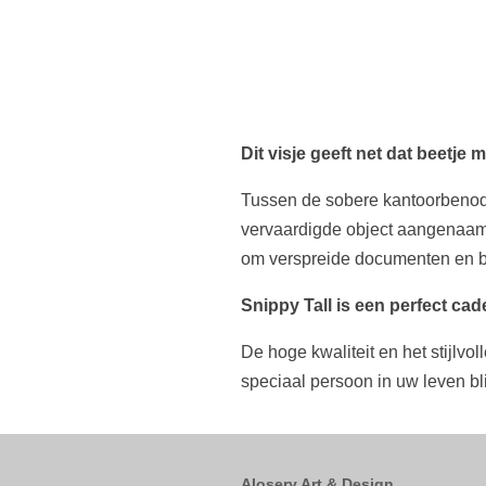
Dit visje geeft net dat beetje
Tussen de sobere kantoorbenodi
vervaardigde object aangenaam 
om verspreide documenten en b
Snippy Tall is een perfect ca
De hoge kwaliteit en het stijlv
speciaal persoon in uw leven bl
Alosery Art & Design