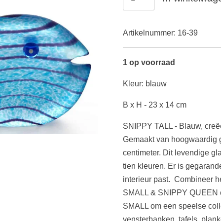
Artikelnummer:
16-39
1 op voorraad
Kleur: blauw
B x H - 23 x 14 cm
SNIPPY TALL - Blauw, creëe
Gemaakt van hoogwaardig gl
centimeter. Dit levendige gla
tien kleuren. Er is gegarand
interieur past. Combineer 
SMALL & SNIPPY QUEEN o
SMALL om een speelse colle
vensterbanken, tafels, plank