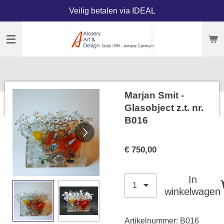
Veilig betalen via IDEAL
Ga
direct
naar
de
hoofdinhoud
Marjan Smit -
Glasobject z.t. nr.
B016
€ 750,00
In
winkelwagen
Artikelnummer:
B016