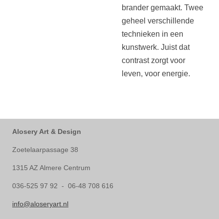
brander gemaakt. Twee
geheel verschillende
technieken in een
kunstwerk. Juist dat
contrast zorgt voor
leven, voor energie.
Alosery Art & Design
Zoetelaarpassage 38
1315 AZ Almere Centrum
036-525 97 92 - 06-48 708 616
info@aloseryart.nl