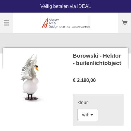
Veilig betalen via IDEAL
Ga
direct
naar
de
hoofdinhoud
Borowski - Hektor
- buitenlichtobject
€ 2.190,00
kleur