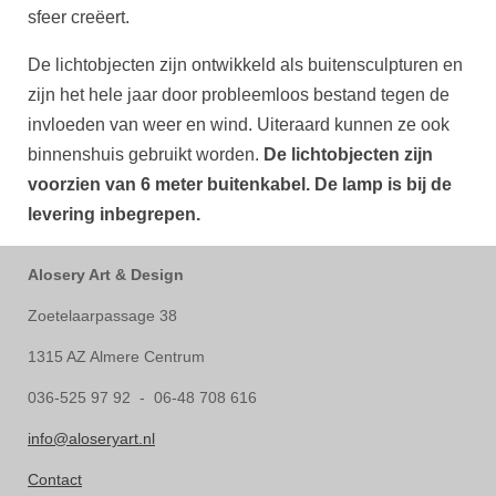
sfeer creëert.
De lichtobjecten zijn ontwikkeld als buitensculpturen en
zijn het hele jaar door probleemloos bestand tegen de
invloeden van weer en wind. Uiteraard kunnen ze ook
binnenshuis gebruikt worden.
De lichtobjecten zijn
voorzien van 6 meter buitenkabel.
De lamp is bij de
levering inbegrepen.
Alosery Art & Design
Zoetelaarpassage 38
1315 AZ Almere Centrum
036-525 97 92 - 06-48 708 616
info@aloseryart.nl
Contact