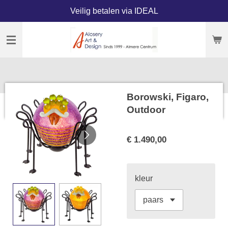
Veilig betalen via IDEAL
Ga
direct
naar
de
hoofdinhoud
Borowski, Figaro,
Outdoor
€ 1.490,00
kleur