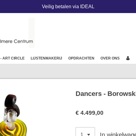
Veilig betalen via IDEAL
 - ART CIRCLE
LIJSTENMAKERIJ
OPDRACHTEN
OVER ONS
Dancers - Borowsk
€ 4.499,00
In winkelwag