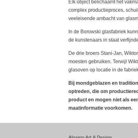
Elk object belichaamt het vakman
complex productieproces, schui
veeleisende ambacht van glas
In de Borowski glasfabriek kunn
de kunstenaars in staat verfijnd
De drie broers Stani-Jan, Wikto
moesten gebruiken. Terwijl Wik
glasoven op locatie in de fabrie
Bij mondgeblazen en traditio
optreden, die om productiered
product en mogen niet als ee
maatinformatie voorkomen.
Alosery Art & Design