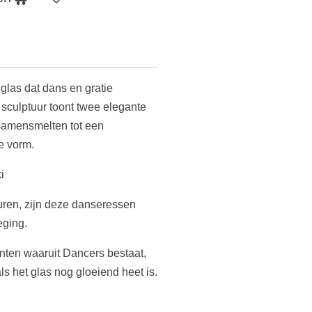
glas dat dans en gratie
 sculptuur toont twee elegante
samensmelten tot een
e vorm.
i
uren, zijn deze danseressen
eging.
nten waaruit Dancers bestaat,
s het glas nog gloeiend heet is.