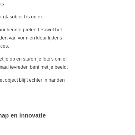
as
 glasobject is uniek
uur herinterpreteert Pawel het
ert van vorm en kleur tijdens
oces.
 je op en sturen je foto's om er
emaal tevreden bent met je beeld.
t object blijft echter in handen
hap en innovatie