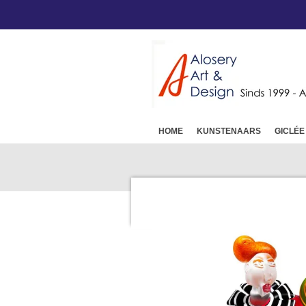
Ga
direct
naar
de
hoofdinhoud
HOME
KUNSTENAARS
GICLÉE