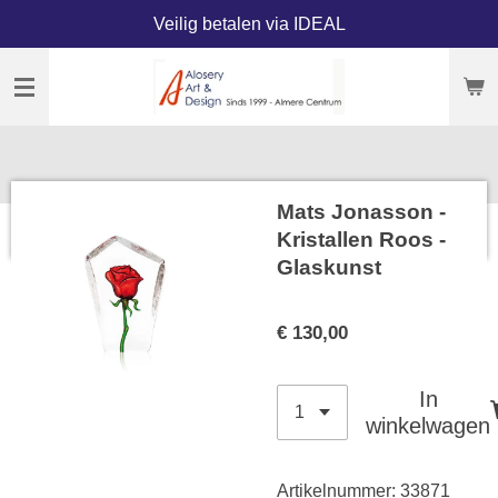
Veilig betalen via IDEAL
Ga
direct
naar
de
hoofdinhoud
Mats Jonasson -
Kristallen Roos -
Glaskunst
€ 130,00
In
winkelwagen
Artikelnummer:
33871