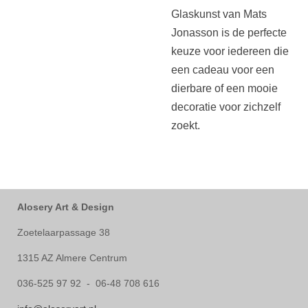
Glaskunst van Mats
Jonasson is de perfecte
keuze voor iedereen die
een cadeau voor een
dierbare of een mooie
decoratie voor zichzelf
zoekt.
Alosery Art & Design
Zoetelaarpassage 38
1315 AZ Almere Centrum
036-525 97 92 - 06-48 708 616