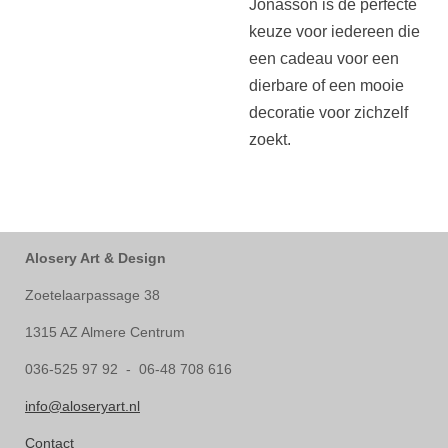
Jonasson is de perfecte
keuze voor iedereen die
een cadeau voor een
dierbare of een mooie
decoratie voor zichzelf
zoekt.
Alosery Art & Design
Zoetelaarpassage 38
1315 AZ Almere Centrum
036-525 97 92 - 06-48 708 616
info@aloseryart.nl
Contact