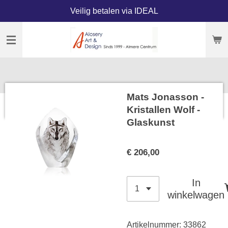
Veilig betalen via IDEAL
Ga
direct
naar
de
hoofdinhoud
Mats Jonasson -
Kristallen Wolf -
Glaskunst
€ 206,00
In
winkelwagen
Artikelnummer:
33862