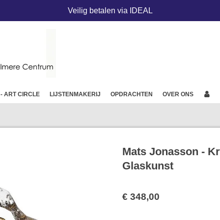
Veilig betalen via IDEAL
 - ART CIRCLE
LIJSTENMAKERIJ
OPDRACHTEN
OVER ONS
Mats Jonasson - Kri
Glaskunst
€ 348,00