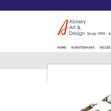
Ga
direct
naar
de
hoofdinhoud
HOME
KUNSTENAARS
GICLÉE