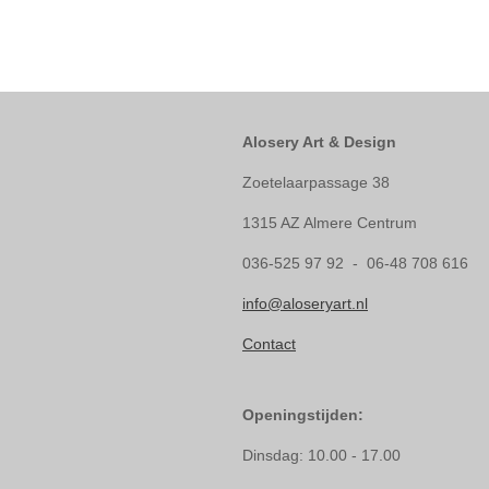
Alosery Art & Design
Zoetelaarpassage 38
1315 AZ Almere Centrum
036-525 97 92 - 06-48 708 616
info@aloseryart.nl
Contact
Openingstijden:
Dinsdag: 10.00 - 17.00