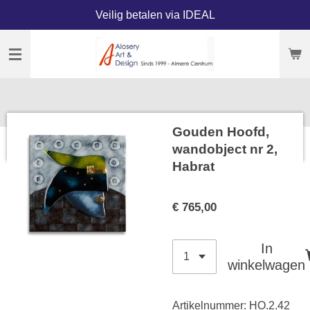
Veilig betalen via IDEAL
Ga
direct
naar
de
hoofdinhoud
Gouden Hoofd,
wandobject nr 2,
Habrat
€ 765,00
In
winkelwagen
Artikelnummer:
HO.2.42