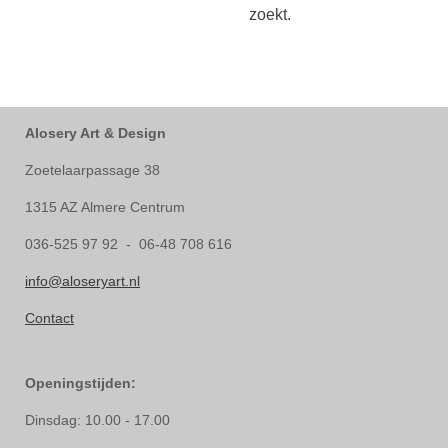
zoekt.
Alosery Art & Design
Zoetelaarpassage 38
1315 AZ Almere Centrum
036-525 97 92 - 06-48 708 616
info@aloseryart.nl
Contact
Openingstijden:
Dinsdag: 10.00 - 17.00