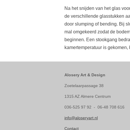
Na het snijden van het glas voo
de
verschillende glasstukken aa
door slumping of bending. Bij s
mal omgekeerd zodat de bodem 
beginnen. Een stookgang bedraag
kamertemperatuur is gekomen, 
Alosery Art & Design
Zoetelaarpassage 38
1315 AZ Almere Centrum
036-525 97 92 - 06-48 708 616
info@aloseryart.nl
Contact