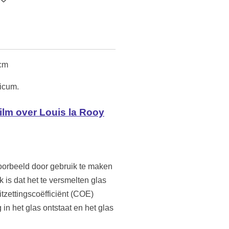
 cm
icum.
film over Louis la Rooy
voorbeeld door gebruik te maken
 is dat het te versmelten glas
itzettingscoëfficiënt (COE)
in het glas ontstaat en het glas