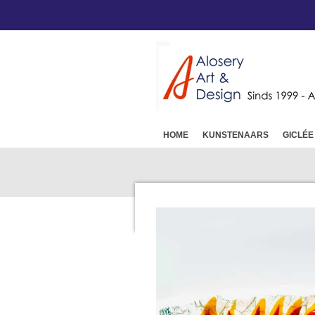
Ga
direct
naar
de
hoofdinhoud
HOME
KUNSTENAARS
GICLÉE