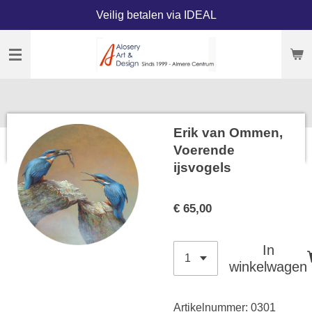
Veilig betalen via IDEAL
Ga
direct
naar
de
hoofdinhoud
Erik van Ommen,
Voerende
ijsvogels
€ 65,00
In
winkelwagen
Artikelnummer:
0301