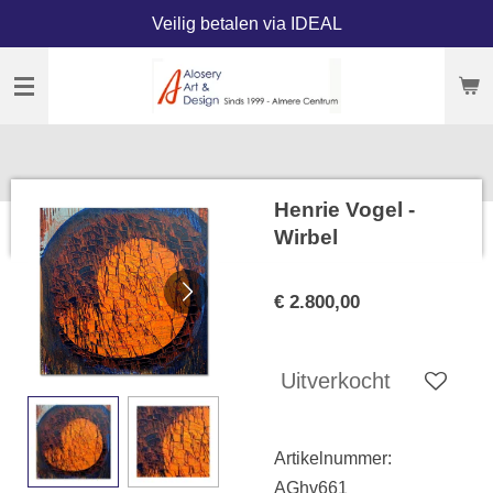
Veilig betalen via IDEAL
Ga
direct
naar
de
hoofdinhoud
Henrie Vogel -
Wirbel
€ 2.800,00
Uitverkocht
Artikelnummer:
AGhv661