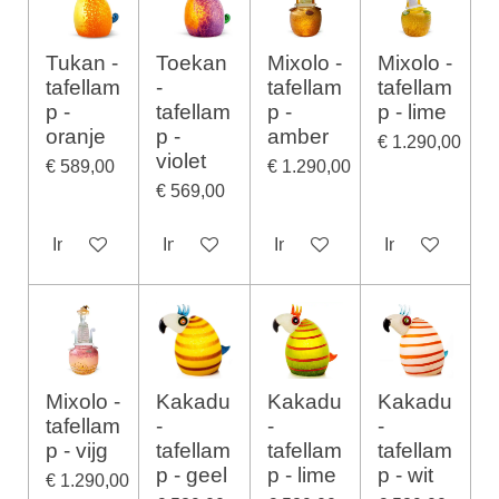
Tukan -
Toekan
Mixolo -
Mixolo -
tafellam
-
tafellam
tafellam
p -
tafellam
p -
p - lime
oranje
p -
amber
€ 1.290,00
violet
€ 589,00
€ 1.290,00
€ 569,00
In winkelwagen
In winkelwagen
In winkelwagen
In winkelwage
Mixolo -
Kakadu
Kakadu
Kakadu
tafellam
-
-
-
p - vijg
tafellam
tafellam
tafellam
p - geel
p - lime
p - wit
€ 1.290,00