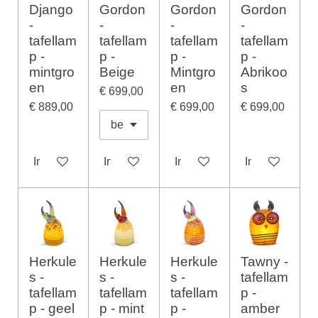
Django
Gordon
Gordon
Gordon
-
-
-
-
tafellam
tafellam
tafellam
tafellam
p -
p -
p -
p -
mintgro
Beige
Mintgro
Abrikoo
en
en
s
€ 699,00
€ 889,00
€ 699,00
€ 699,00
In winkelwagen
In winkelwagen
In winkelwagen
In winkelwage
Herkule
Herkule
Herkule
Tawny -
s -
s -
s -
tafellam
tafellam
tafellam
tafellam
p -
p - geel
p - mint
p -
amber