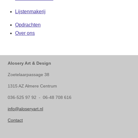
Lijstenmakerij
Opdrachten
Over ons
Alosery Art & Design
Zoetelaarpassage 38
1315 AZ Almere Centrum
036-525 97 92 - 06-48 708 616
info@aloseryart.nl
Contact