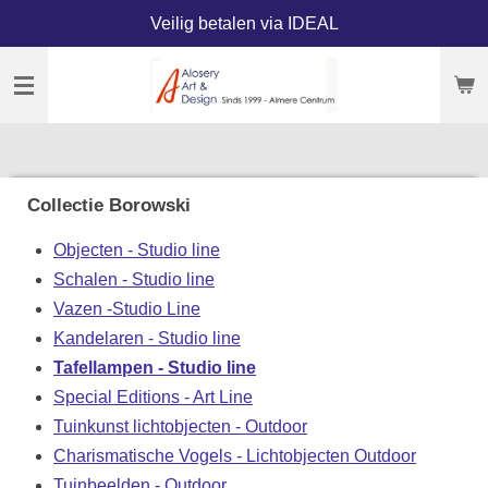
Veilig betalen via IDEAL
Ga
direct
naar
de
hoofdinhoud
Collectie Borowski
Objecten - Studio line
Schalen - Studio line
Vazen -Studio Line
Kandelaren - Studio line
Tafellampen - Studio line
Special Editions - Art Line
Tuinkunst lichtobjecten - Outdoor
Charismatische Vogels - Lichtobjecten Outdoor
Tuinbeelden - Outdoor