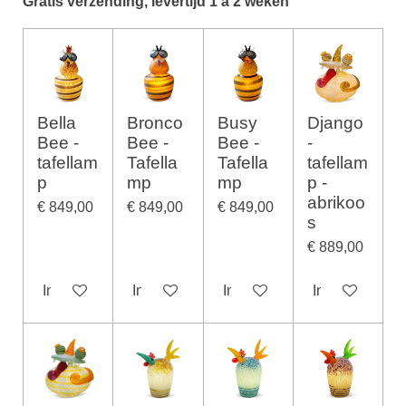
Gratis verzending, levertijd 1 à 2 weken
Bella
Bronco
Busy
Django
Bee -
Bee -
Bee -
-
tafellam
Tafella
Tafella
tafellam
p
mp
mp
p -
abrikoo
€ 849,00
€ 849,00
€ 849,00
s
€ 889,00
In winkelwagen
In winkelwagen
In winkelwagen
In winkelwage