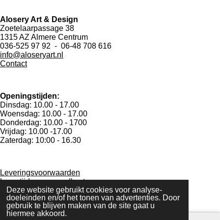
Alosery Art & Design
Zoetelaarpassage 38
1315 AZ Almere Centrum
036-525 97 92 - 06-48 708 616
info@aloseryart.nl
Contact
Openingstijden:
Dinsdag: 10.00 - 17.00
Woensdag: 10.00 - 17.00
Donderdag: 10.00 - 1700
Vrijdag: 10.00 -17.00
Zaterdag: 10:00 - 16.30
Leveringsvoorwaarden
Levertijd en verzendkosten
Deze website gebruikt cookies voor analyse-
Privacy
doeleinden en/of het tonen van advertenties. Door
Herroepingsrecht
gebruik te blijven maken van de site gaat u
Klachten
hiermee akkoord.