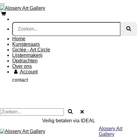
Ga
direct
naar
de
hoofdinhoud
Home
Kunstenaars
Giclée - Art Circle
Lijstenmakerij
Opdrachten
Over ons
Account
contact
Veilig betalen via IDEAL
Alosery Art
Gallery