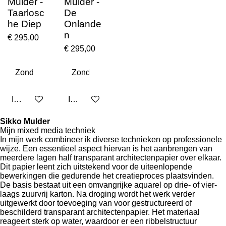
Mulder -
Mulder -
Taarlosc
De
he Diep
Onlande
n
€ 295,00
€ 295,00
In winkelwagen
In winkelwagen
Sikko Mulder
Mijn mixed media techniek
In mijn werk combineer ik diverse technieken op professionele
wijze. Een essentieel aspect hiervan is het aanbrengen van
meerdere lagen half transparant architectenpapier over elkaar.
Dit papier leent zich uitstekend voor de uiteenlopende
bewerkingen die gedurende het creatieproces plaatsvinden.
De basis bestaat uit een omvangrijke aquarel op drie- of vier-
laags zuurvrij karton. Na droging wordt het werk verder
uitgewerkt door toevoeging van voor gestructureerd of
beschilderd transparant architectenpapier. Het materiaal
reageert sterk op water, waardoor er een ribbelstructuur