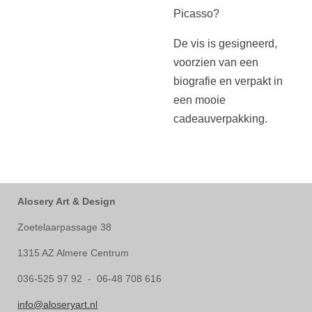
Picasso?
De vis is gesigneerd,
voorzien van een
biografie en verpakt in
een mooie
cadeauverpakking.
Alosery Art & Design
Zoetelaarpassage 38
1315 AZ Almere Centrum
036-525 97 92 - 06-48 708 616
info@aloseryart.nl