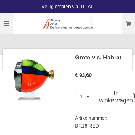
Veilig betalen via IDEAL
Ga
direct
naar
de
hoofdinhoud
Grote vis, Habrat
€ 93,60
In
winkelwagen
Artikelnummer:
BF.18.RED