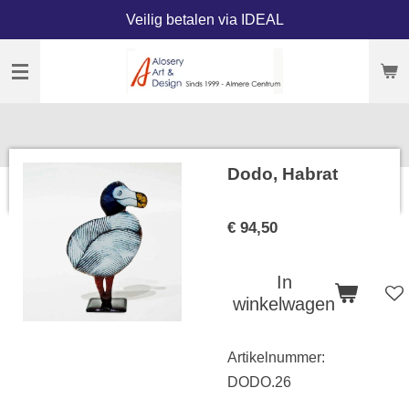
Veilig betalen via IDEAL
Ga
direct
naar
de
hoofdinhoud
Dodo, Habrat
€ 94,50
In
winkelwagen
Artikelnummer:
DODO.26